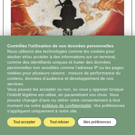
Contrôlez l'utilisation de vos données personnelles
Nous utilisons des technologies comme les cookies pour
stocker et/ou accéder à des informations sur un terminal,
comme des identifiants uniques et traiter des données
personnelles non sensibles comme l'adresse IP ou les pages
6 €
visitées pour plusieurs raisons : mesure de performance du
Night of the massacre
contenu, données d’audience et développement de nos
Elisabeth Destouches
services.
By
Vous pouvez les accepter ou non, ou vous y opposer lorsque
Night of the Massacre Impression d'Art
l’intérêt légitime est utilisé, en paramétrant vos choix. Vous
pouvez changer d'avis ou retirer votre consentement à tout
moment via notre
politique de confidentialité
. Vos préférences
Voir l'oeuvre
s'appliquent uniquement à notre site.
Tout accepter
Tout refuser
Mes préférences