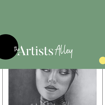
6 €
Mononoke
Elisabeth Destouches
By
Mononoke Impression d'Art
Voir l'oeuvre