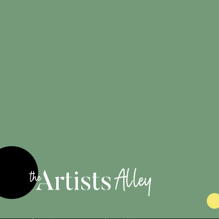
Créations
100%
originales
Engagé pour
les artistes