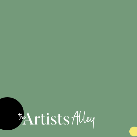
Créations
100%
originales
Engagé pour
les artistes