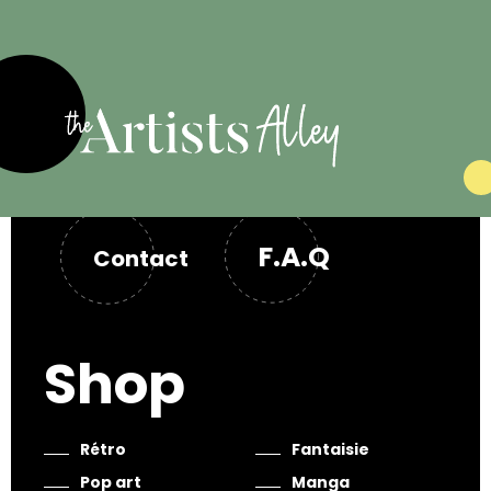
F.A.Q
Contact
Shop
Rétro
Fantaisie
Pop art
Manga