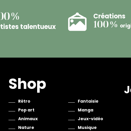
Créations
00%
100%
tistes talentueux
orig
Shop
J
Rétro
Fantaisie
Pop art
Manga
Animaux
Jeux-vidéo
Nature
Musique