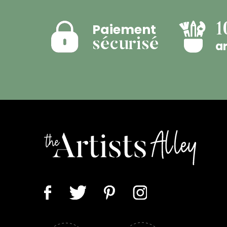
Paiement
1
sécurisé
ar