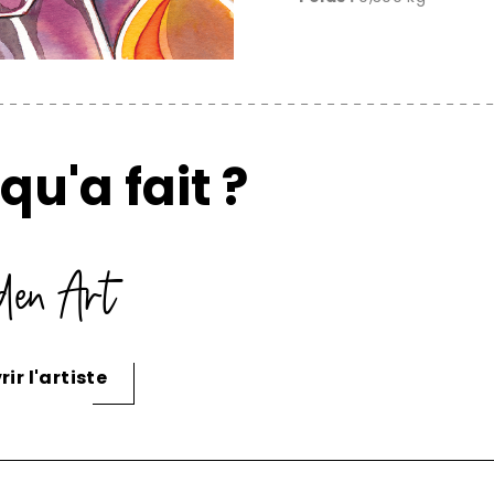
qu'a fait ?
den Art
ir l'artiste