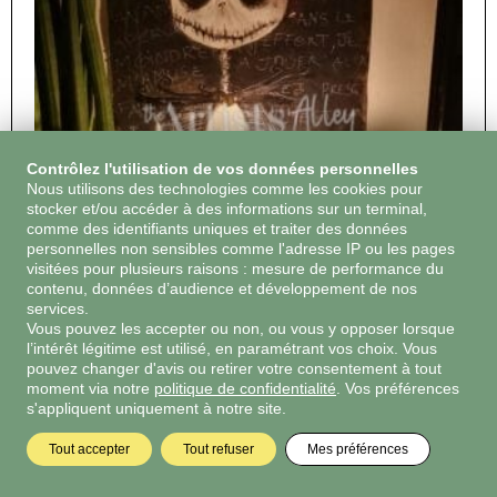
Contrôlez l'utilisation de vos données personnelles
Nous utilisons des technologies comme les cookies pour
stocker et/ou accéder à des informations sur un terminal,
comme des identifiants uniques et traiter des données
personnelles non sensibles comme l'adresse IP ou les pages
30 €
visitées pour plusieurs raisons : mesure de performance du
La complainte de Jack
contenu, données d’audience et développement de nos
services.
Halloween
Vous pouvez les accepter ou non, ou vous y opposer lorsque
l’intérêt légitime est utilisé, en paramétrant vos choix. Vous
Voir l'oeuvre
pouvez changer d'avis ou retirer votre consentement à tout
moment via notre
politique de confidentialité
. Vos préférences
s'appliquent uniquement à notre site.
Tout accepter
Tout refuser
Mes préférences