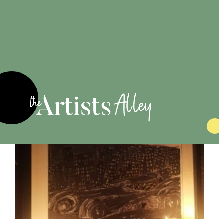
180 €
Jack et Sally Dance
Amour romance
Voir l'oeuvre
Original
Promo