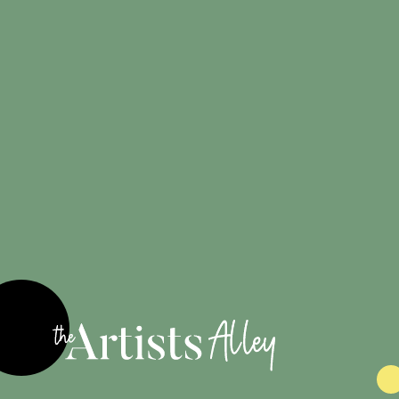
Créations
100%
originales
Engagé pour
les artistes