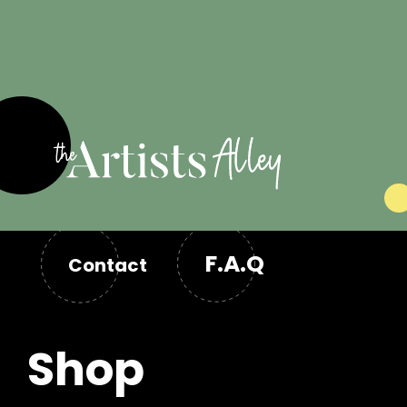
de corriger ses éventuelles erreurs, ou annuler
sa commande. La confirmation de la
commande emportera formation du présent
contrat.
Ensuite, suivi des instructions pour le paiement,
paiement des produits, puis livraison de la
commande.
Le client effectue son règlement en ligne,
toute commande ne sera traitée qu’à
l’encaissement effectif du règlement
Garantie
La livraison s’effectuera par EN LETTRE SUIVIE . Les
F.A.Q
délais de livraison communiqués sont de 2 à 3 jours
Contact
ouvrés en France métropolitaine.
Le droit de rétractation ne pouvant être exercé
pour les contrats de fournitures de biens
confectionnés ou personnalisés, le client achetant
Shop
un produit personnalisé ne pourra donc se
prévaloir d’aucun droit de rétractation.
Le vendeur garantit que le produit livré est