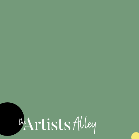
Créations
100%
originales
Engagé pour
les artistes