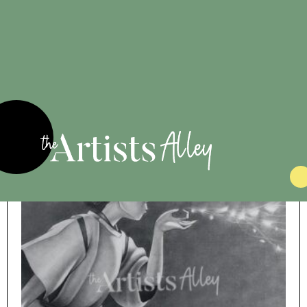
6 €
Night of the massacre
Night of the Massacre Impression d'Art
Voir l'oeuvre
Exclusivité