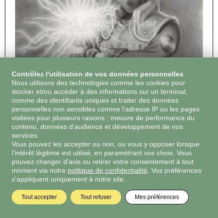
Contrôlez l'utilisation de vos données personnelles
Nous utilisons des technologies comme les cookies pour
6 €
stocker et/ou accéder à des informations sur un terminal,
Chidori
comme des identifiants uniques et traiter des données
personnelles non sensibles comme l'adresse IP ou les pages
Chidori Impression d'Art
visitées pour plusieurs raisons : mesure de performance du
contenu, données d’audience et développement de nos
Voir l'oeuvre
services.
Vous pouvez les accepter ou non, ou vous y opposer lorsque
l’intérêt légitime est utilisé, en paramétrant vos choix. Vous
pouvez changer d'avis ou retirer votre consentement à tout
moment via notre
politique de confidentialité
. Vos préférences
s'appliquent uniquement à notre site.
Tout accepter
Tout refuser
Mes préférences