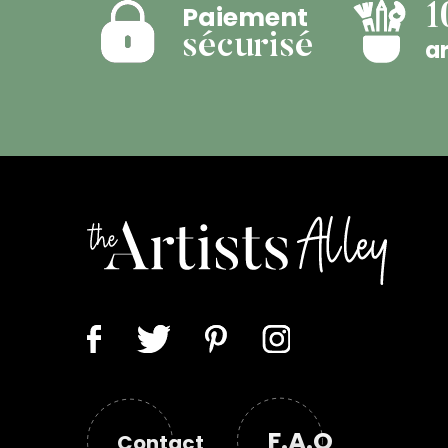
Paiement
1
sécurisé
ar
F.A.Q
Contact