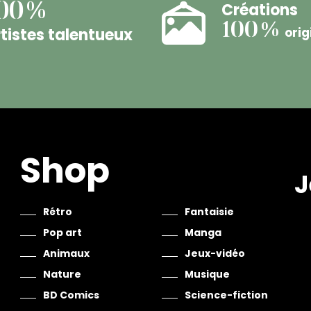
Créations
00%
100%
tistes talentueux
orig
Shop
J
Rétro
Fantaisie
Pop art
Manga
Animaux
Jeux-vidéo
Nature
Musique
BD Comics
Science-fiction