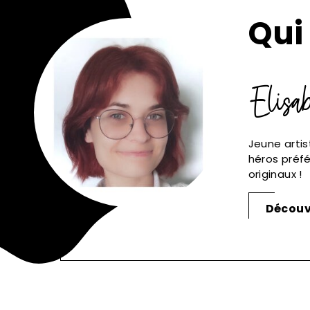
Qui 
Elisa
Jeune artis
héros préf
originaux !
Découvr
Signaler