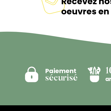
Recevez no
oeuvres en 
Paiement
1
sécurisé
ar