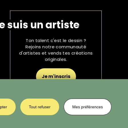
e suis un artiste
Ton talent c'est le dessin ?
Rejoins notre communauté
d'artistes et vends tes créations
originales.
Je m'inscris
pter
Tout refuser
Mes préférences
©2020 The Artists Alley - Tous droits
réservés