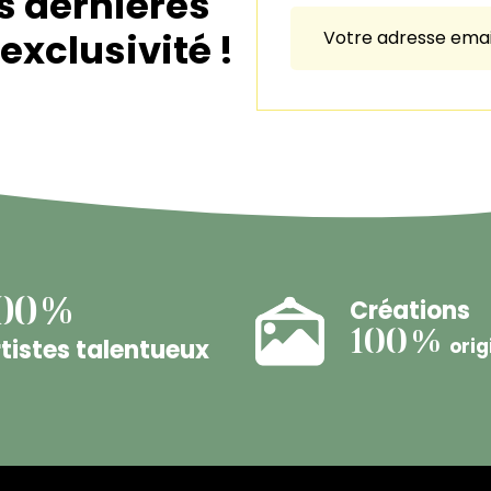
s dernières
exclusivité !
Créations
00%
100%
tistes talentueux
orig