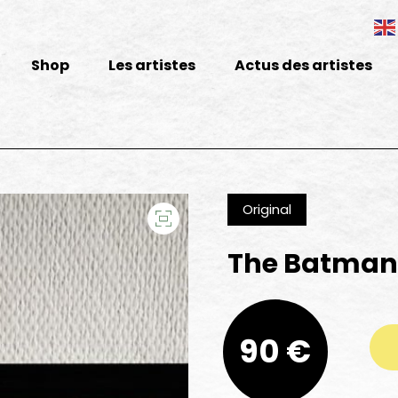
Shop
Les artistes
Actus des artistes
Original
The Batman 
quantité de The Batman Rain and re
90 €