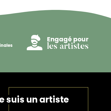
Engagé pour
inales
les artistes
e suis un artiste