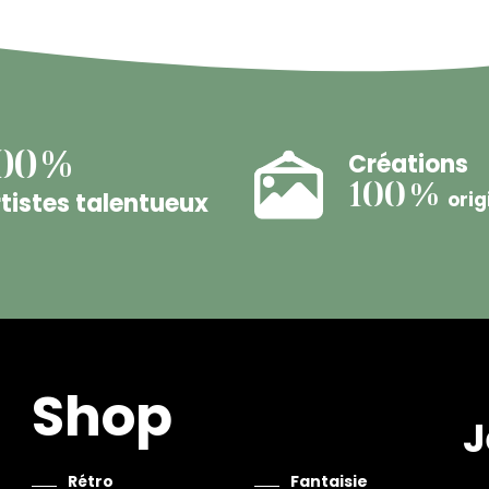
Créations
00%
100%
tistes talentueux
orig
Shop
J
Rétro
Fantaisie