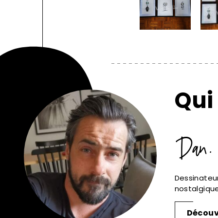
Qui 
Dan.
Dessinateu
nostalgique
Découvr