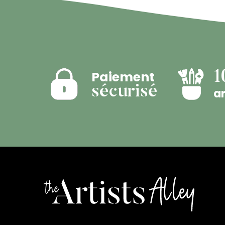
Paiement
1
sécurisé
ar