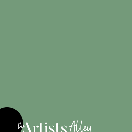
Créations
100%
originales
Engagé pour
les artistes