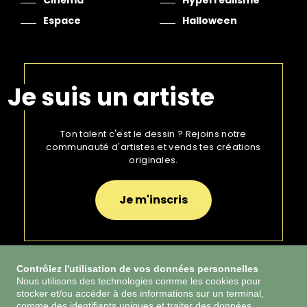
Cinéma
Hyperréalisme
Espace
Halloween
Je suis un artiste
Ton talent c'est le dessin ? Rejoins notre
communauté d'artistes et vends tes créations
originales.
Je m'inscris
Contrôlez l'utilisation de vos données personnelles
Nous utilisons des technologies comme les cookies pour
stocker et/ou accéder à des informations sur un terminal,
CGU
comme des identifiants uniques et traiter des données