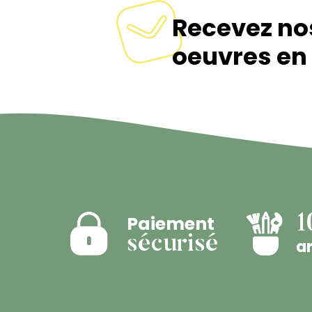
Recevez no
oeuvres en 
Paiement
1
sécurisé
ar