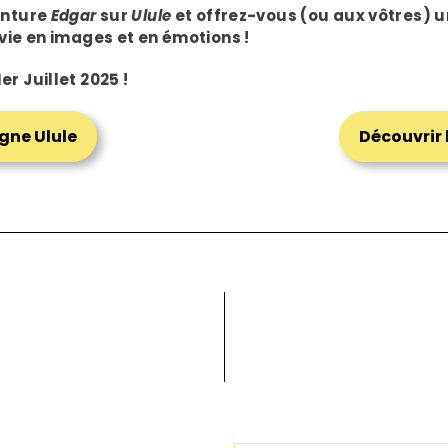
enture
Edgar
sur
Ulule
et offrez-vous (ou aux vôtres) u
 vie en images et en émotions !
r Juillet 2025 !
gne Ulule
Découvrir 