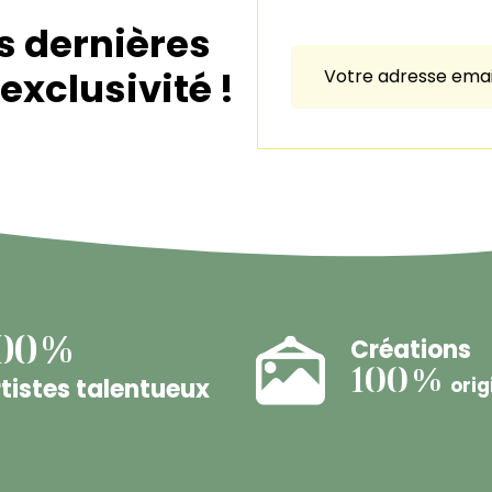
s dernières
exclusivité !
Créations
00%
100%
tistes talentueux
orig