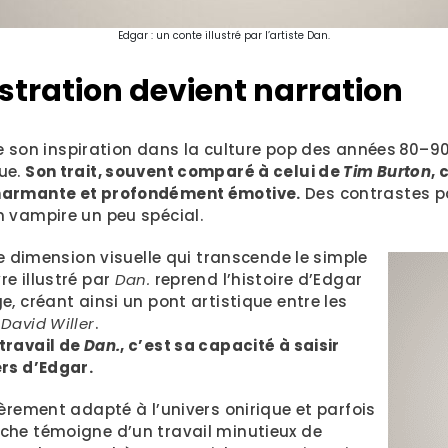
Edgar : un conte illustré par l’artiste Dan.
ustration devient narration
e son inspiration dans la culture pop des années 80–
ue.
Son trait, souvent comparé à celui de
Tim Burton
, 
charmante et profondément émotive.
Des contrastes pa
n vampire un peu spécial.
ne dimension visuelle qui transcende le simple
e illustré par
Dan.
reprend l’histoire d’Edgar
, créant ainsi un pont artistique entre les
r
David Willer
.
travail de
Dan.
, c’est sa capacité à saisir
ers d’Edgar.
èrement adapté à l’univers onirique et parfois
che témoigne d’un travail minutieux de