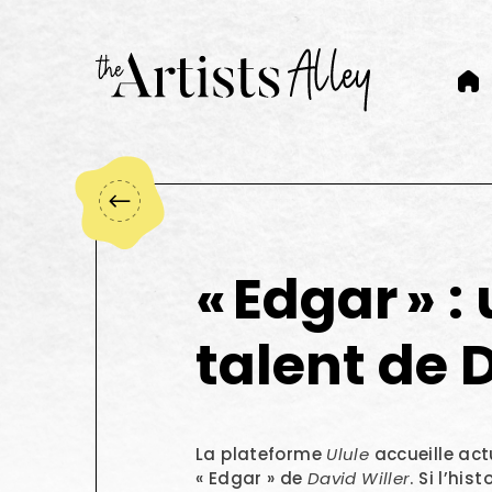
Pinterest
Instagram
Recherche
Mon compte
« Edgar » :
talent de 
La plateforme
Ulule
accueille ac
« Edgar » de
David Willer
. Si l’hi