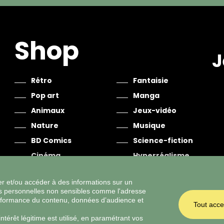
Shop
J
Rétro
Fantaisie
Pop art
Manga
Animaux
Jeux-vidéo
Nature
Musique
BD Comics
Science-fiction
Cinéma
Hyperréalisme
Espace
Halloween
r et/ou accéder à des informations sur un
es personnelles non sensibles comme l'adresse
erformance du contenu, données d’audience et
Tout acce
térêt légitime est utilisé, en paramétrant vos