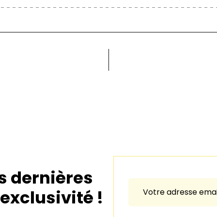
la vente dès que l’article arrive dans son état d’origine et sous 8 jours.
eusement dans une enveloppe rigide cartonnée.
lage. Pour l’Europe, le délai de livraison est d’environ 1 ou 2 semaines. Pour le reste du 
s de douane qui peuvent être encourues.
s dernières
exclusivité !