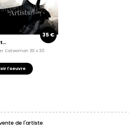
35 €
t…
er Catwoman 30 x 30
oir l'oeuvre
vente de l'artiste