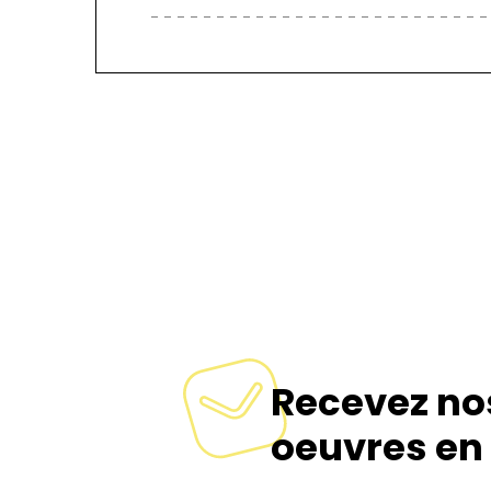
Retours et échanges
Si vous n’étiez pas satisfait, je rembourse intégralement 
L’acheteur est responsable de l’expédition de retour.
Conditions de livraison
Les impressions sur papier photo sont emballées soign
Le prix de la livraison inclut les frais d’envoi et l’embal
Les acheteurs sont responsables de tous droits et taxe
Merci de me tenir informée de la bonne livraison 🙂
Recevez no
oeuvres en 