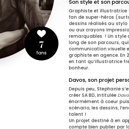
Son style et son parco
Graphiste et illustratric
fan de super-héros (surto
dessins réalisés au stylo b
ou aux crayons impressio
remarquables ! Un style q
long de son parcours, qu
7
communication visuelle et
fans
graphiste en agence. En 20
en tant qu’illustratrice 
bonheur.
Davos, son projet pers
Depuis peu, Stephanie s’e
créer SA BD, intitulée
Davo
énormément à coeur puisq
scénario, les dessins, l’e
talent !
Un projet destiné à en ap
compte bien publier par 