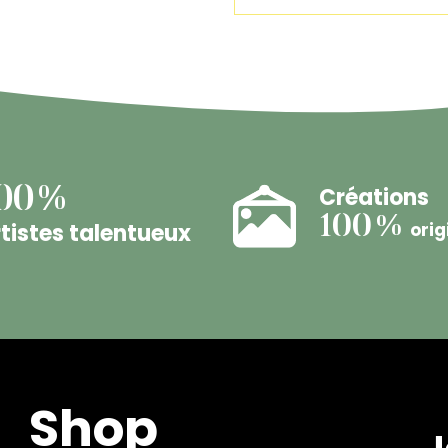
Créations
00%
100%
tistes talentueux
orig
Shop