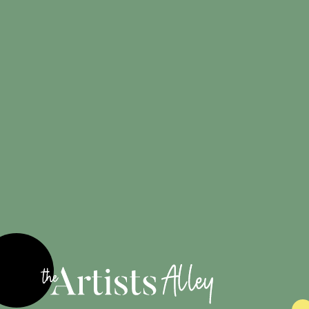
Créations
100%
originales
Engagé pour
les artistes