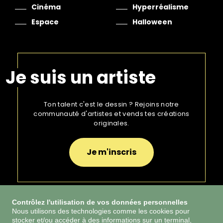
Cinéma
Hyperréalisme
Espace
Halloween
Je suis un artiste
Ton talent c'est le dessin ? Rejoins notre
communauté d'artistes et vends tes créations
originales.
Je m'inscris
Contrôlez l'utilisation de vos données personnelles
Nous utilisons des technologies comme les cookies pour
stocker et/ou accéder à des informations sur un terminal,
CGU