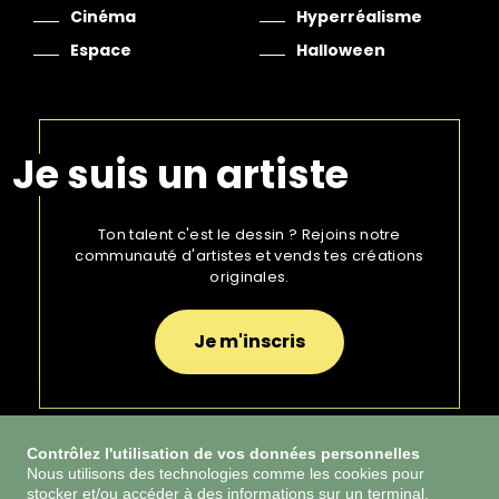
Cinéma
Hyperréalisme
Espace
Halloween
Je suis un artiste
Ton talent c'est le dessin ? Rejoins notre
communauté d'artistes et vends tes créations
originales.
Je m'inscris
Contrôlez l'utilisation de vos données personnelles
Nous utilisons des technologies comme les cookies pour
stocker et/ou accéder à des informations sur un terminal,
CGU