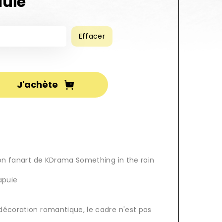
luie
Effacer
 ou petit poster illustration Kdrama Something in the rain carte de jeu J Jin-ah Joon
J'achète
tion fanart de KDrama Something in the rain
apuie
décoration romantique, le cadre n'est pas