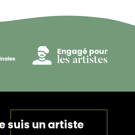
Engagé pour
inales
les artistes
e suis un artiste