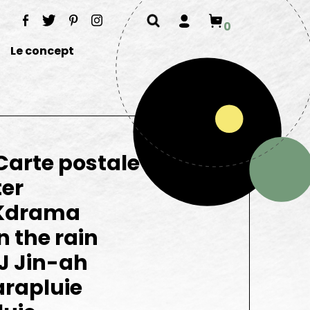
0
Le concept
Carte postale
ter
n Kdrama
 the rain
 J Jin-ah
rapluie