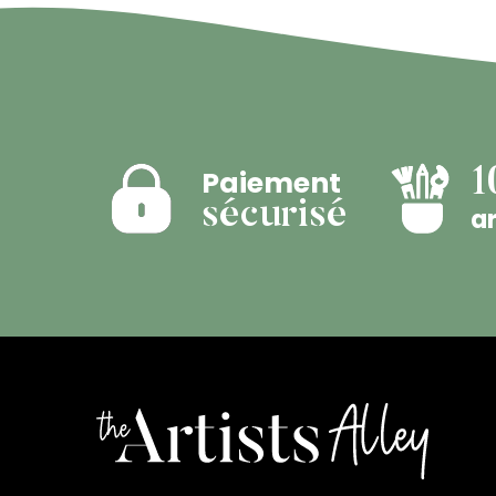
Paiement
1
sécurisé
ar