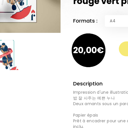
rouge vert p
Formats :
quantité de Impression Carte postale
15 €
20,00
€
Description
Impression d'une illustra
밥 잘 사주는 예쁜 누나
Deux amants sous un par
Papier épais
Prêt à encadrer pour une 
inclu.