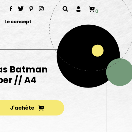
0
Le concept
 as Batman
er // A4
 black paper // A4
J'achète