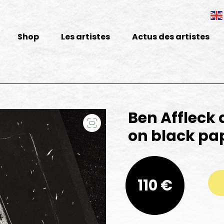
Shop
Les artistes
Actus des artistes
Ben Affleck
on black pap
quantité de Ben Affleck as Batman on
110 €