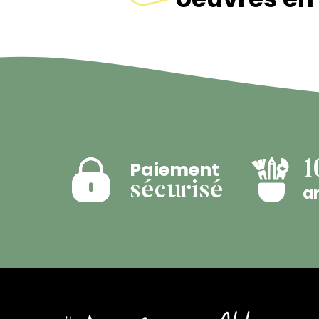
Paiement
1
sécurisé
ar