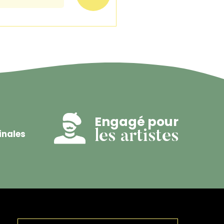
Engagé pour
inales
les artistes