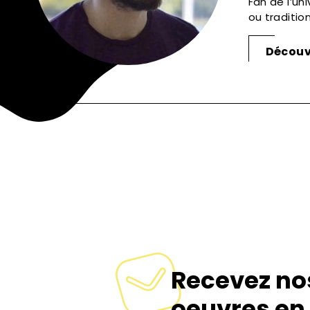
Fan de l’un
ou traditio
Découvr
Signaler
Recevez no
oeuvres en 