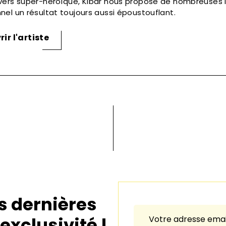
ivers super-héroïque, Kibar nous propose de nombreuses 
nnel un résultat toujours aussi époustouflant.
ir l'artiste
s dernières
exclusivité !