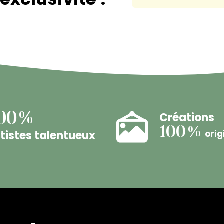
Créations
00%
100%
tistes talentueux
orig