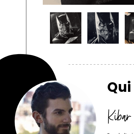
Qui 
Kibar