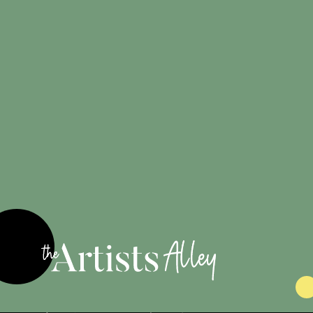
Créations
100%
originales
Engagé pour
les artistes