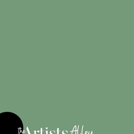
artistes talentueux
Créations
100%
originales
Engagé pour
les artistes